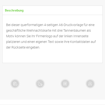
Beschreibung
Bei dieser querformatigen 4-seitigen A6-Druckvorlage für eine
geschäftliche Weihnachtskarte mit drei Tannenbäumen als
Motiv können Sie Ihr Firmenlogo auf der linken Innenseite
platzieren und einen eigenen Text sowie Ihre Kontaktdaten auf
der Rückseite eingeben.
Kostenloser
1 - 2 Tage
Sichere
Exklusive
Datencheck
Lieferzeit
Zahlung
Designs